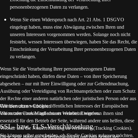
personenbezogenen Daten zu verlangen.
Wenn Sie einen Widerspruch nach Art. 21 Abs. 1 DSGVO
eingelegt haben, muss eine Abwägung zwischen Ihren und
unseren Interessen vorgenommen werden. Solange noch nicht
feststeht, wessen Interessen überwiegen, haben Sie das Recht, die
Einschränkung der Verarbeitung Ihrer personenbezogenen Daten
zu verlangen.
Wenn Sie die Verarbeitung Ihrer personenbezogenen Daten
eingeschränkt haben, dürfen diese Daten – von ihrer Speicherung
abgesehen – nur mit Ihrer Einwilligung oder zur Geltendmachung,
Ausübung oder Verteidigung von Rechtsansprüchen oder zum Schutz
der Rechte einer anderen natürlichen oder juristischen Person oder aus
Wir benutzen Cookies
Gründen eines wichtigen öffentlichen Interesses der Europäischen
Union oder eines Mitgliedstaats verarbeitet werden.
Wir nutzen Cookies auf unserer Website. Einige von ihnen sind
essenziell für den Betrieb der Seite, während andere uns helfen, diese
SSL- bzw. TLS-Verschlüsselung
Website und die Nutzererfahrung zu verbessern (Tracking Cookies).
Sie können selbst entscheiden, ob Sie die Cookies zulassen möchten.
Diese Seite nutzt aus Sicherheitsgründen und zum Schutz der