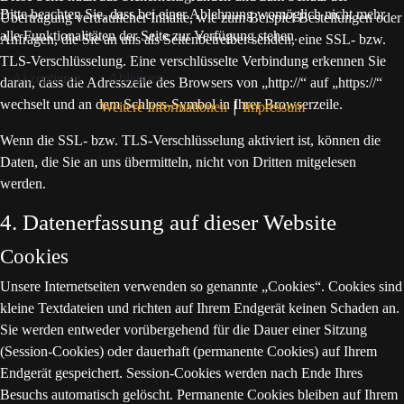
Bitte beachten Sie, dass bei einer Ablehnung womöglich nicht mehr
Übertragung vertraulicher Inhalte, wie zum Beispiel Bestellungen oder
alle Funktionalitäten der Seite zur Verfügung stehen.
Anfragen, die Sie an uns als Seitenbetreiber senden, eine SSL- bzw.
TLS-Verschlüsselung. Eine verschlüsselte Verbindung erkennen Sie
Akzeptieren
Ablehnen
daran, dass die Adresszeile des Browsers von „http://“ auf „https://“
wechselt und an dem Schloss-Symbol in Ihrer Browserzeile.
|
Weitere Informationen
Impressum
Wenn die SSL- bzw. TLS-Verschlüsselung aktiviert ist, können die
Daten, die Sie an uns übermitteln, nicht von Dritten mitgelesen
werden.
4. Datenerfassung auf dieser Website
Cookies
Unsere Internetseiten verwenden so genannte „Cookies“. Cookies sind
kleine Textdateien und richten auf Ihrem Endgerät keinen Schaden an.
Sie werden entweder vorübergehend für die Dauer einer Sitzung
(Session-Cookies) oder dauerhaft (permanente Cookies) auf Ihrem
Endgerät gespeichert. Session-Cookies werden nach Ende Ihres
Besuchs automatisch gelöscht. Permanente Cookies bleiben auf Ihrem